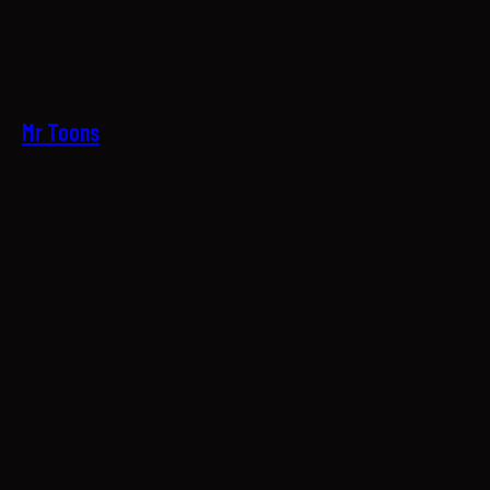
09
Mr Toons
10