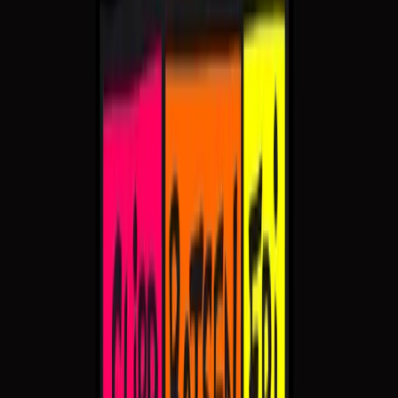
14
15
De tre operabukkene bruse