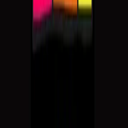
De tre operabukkene bruse
De tre operabukkene bruse
Sommerkonsert med Martin og Henrik Enger Holm
17