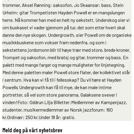
trommer, Aksel Rønning: saksofon, Jo Skaansar: bass, Stein
Urheim: gitar Trompetisten Hayden Powell er en mangslungen
herre. Nå kommer han med en helt ny sekstett. Underskog sier vi
om buskaset vi vader gjennom på tur, det som etter hvert skal
danne den nye skogen. Undergrowth, sier Powell om de organiske
musikkbuskene som vokser fram nedenfra, og som i
sekstettens jordsmonn blir til høye trær med store, brede kroner.
Trompet og saksofon, med bratsj og gitar, trommer og bass. En
palett med mange farger og mange muligheter for linjetegning.
Med denne paletten maler Powell store flater, der kollektivet står
i sentrum. Hva kan vi få til i fellesskap? Du vil høre at Hayden
Powells Undergrowth kan få til mye, de kan male intime
portretter, så vel som store panorama. Galaksene svever i
vinden!Foto: Oddrun Lilja Billetter:Medlemmer av Kampenjazz,
studenter, musikermedlemmer av Norsk jazzforum: 160
kr.Ordinær: 250 kr.Under 18 år: gratis.
Meld deg på vårt nyhetsbrev