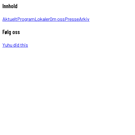
Innhold
Aktuelt
Program
Lokaler
Om oss
Presse
Arkiv
Følg oss
Yuhu did this