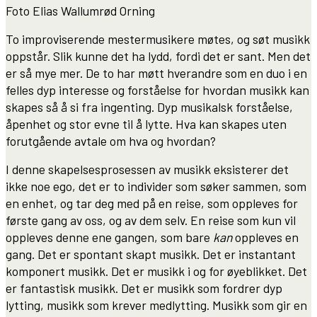
Foto Elias Wallumrød Orning
To improviserende mestermusikere møtes, og søt musikk
oppstår. Slik kunne det ha lydd, fordi det er sant. Men det
er så mye mer. De to har møtt hverandre som en duo i en
felles dyp interesse og forståelse for hvordan musikk kan
skapes så å si fra ingenting. Dyp musikalsk forståelse,
åpenhet og stor evne til å lytte. Hva kan skapes uten
forutgående avtale om hva og hvordan?
I denne skapelsesprosessen av musikk eksisterer det
ikke noe ego, det er to individer som søker sammen, som
en enhet, og tar deg med på en reise, som oppleves for
første gang av oss, og av dem selv. En reise som kun vil
oppleves denne ene gangen, som bare
kan
oppleves en
gang. Det er spontant skapt musikk. Det er instantant
komponert musikk. Det er musikk i og for øyeblikket. Det
er fantastisk musikk. Det er musikk som fordrer dyp
lytting, musikk som krever medlytting. Musikk som gir en