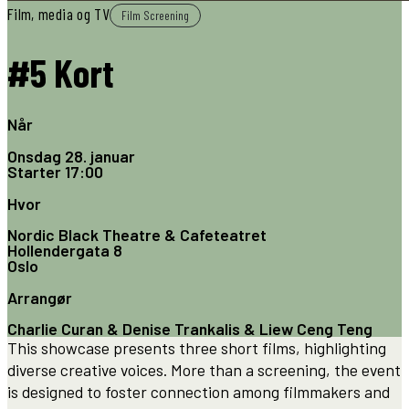
Film, media og TV
Film Screening
#5 Kort
Når
Onsdag 28. januar
Starter
17:00
Hvor
Nordic Black Theatre & Cafeteatret
Hollendergata 8
Oslo
Arrangør
Charlie Curan & Denise Trankalis & Liew Ceng Teng
This showcase presents three short films, highlighting
diverse creative voices. More than a screening, the event
is designed to foster connection among filmmakers and