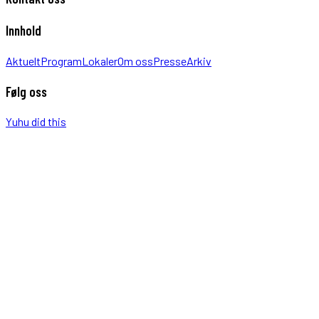
Innhold
Aktuelt
Program
Lokaler
Om oss
Presse
Arkiv
Følg oss
Yuhu did this