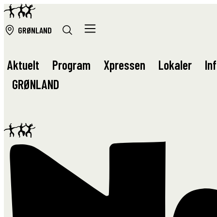
GRØ
NLAND
Aktuelt
Program
Xpressen
Lokaler
In
GRØ
NLAND