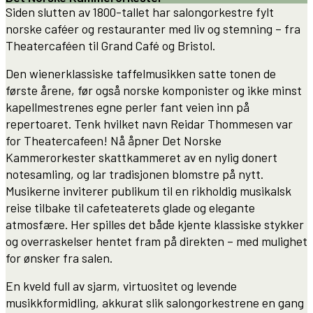
Siden slutten av 1800-tallet har salongorkestre fylt
norske caféer og restauranter med liv og stemning – fra
Theatercaféen til Grand Café og Bristol.
Den wienerklassiske taffelmusikken satte tonen de
første årene, før også norske komponister og ikke minst
kapellmestrenes egne perler fant veien inn på
repertoaret. Tenk hvilket navn Reidar Thommesen var
for Theatercafeen! Nå åpner Det Norske
Kammerorkester skattkammeret av en nylig donert
notesamling, og lar tradisjonen blomstre på nytt.
Musikerne inviterer publikum til en rikholdig musikalsk
reise tilbake til cafeteaterets glade og elegante
atmosfære. Her spilles det både kjente klassiske stykker
og overraskelser hentet fram på direkten – med mulighet
for ønsker fra salen.
En kveld full av sjarm, virtuositet og levende
musikkformidling, akkurat slik salongorkestrene en gang