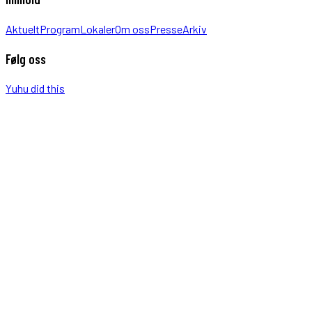
Aktuelt
Program
Lokaler
Om oss
Presse
Arkiv
Følg oss
Yuhu did this