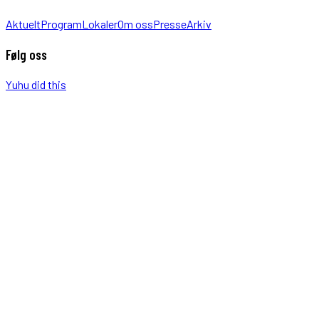
Aktuelt
Program
Lokaler
Om oss
Presse
Arkiv
Følg oss
Yuhu did this