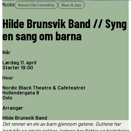
Musikk
Konsert Eller Forestilling
Blues & Jazz
Hilde Brunsvik Band // Syng
en sang om barna
Når
Lørdag 11. april
Starter
19:00
Hvor
Nordic Black Theatre & Cafeteatret
Hollendergata 8
Oslo
Arrangør
Hilde Brunsvik Band
Det renner en elv av barn gjennom gatene. G
uttene har
kort hår og smale nakker,
jentene har fletter og hestehaler