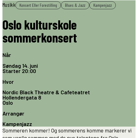
Musikk
Konsert Eller Forestilling
Blues & Jazz
Kampenjazz
Oslo kulturskole
sommerkonsert
Når
Søndag 14. juni
Starter
20:00
Hvor
Nordic Black Theatre & Cafeteatret
Hollendergata 8
Oslo
Arrangør
Kampenjazz
Sommeren kommer! Og sommerens komme markerer vi
som vanlig sammen med de nye talentene fra Oslo