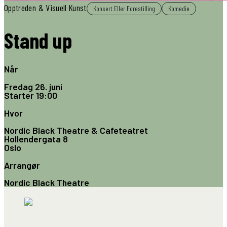
Opptreden & Visuell Kunst
Konsert Eller Forestilling
Komedie
Stand up
Når
Fredag 26. juni
Starter
19:00
Hvor
Nordic Black Theatre & Cafeteatret
Hollendergata 8
Oslo
Arrangør
Nordic Black Theatre