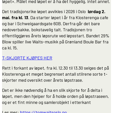
løpet». Målet med løpet er å ha det hyggelig, intet annet.
Det tradisjonsrike løpet avvikles i 2026 i Oslo
lørdag 2.
mai. fra kl. 13
. Da starter løpet i år fra Klosterenga cafe
og bar i Schweigaardsgate 60B. Derfra går det bare
nedoverbakke, bokstavelig talt. Tradisjonen tro
offentliggjøres årets løpsrute ved løpsstart. Bandet 29%
Blow spiller live Waits-musikk på Grønland Boule Bar fra
ca kl. 15.
T-SKJORTE KJØPES HER
Rett i forkant av løpet, fra kl. 12.30 til 13.30 selges det på
Klosterenga et meget begrenset antall stilrene sorte t-
skjorter med oversikt over årets løpstrase.
Det er ikke nødvendig å ha en slik skjorte for å delta i
løpet, men den hjelper for å holde orden på løpstraseen,
og er et fint minne og samlerobjekt i etterkant
Les mer:
https://tomwaitsoslo.no